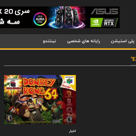
پلی استیشن
رایانه های شخصی
نینتندو
اخبار