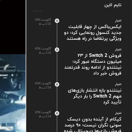
تایم لاین
آگوست 6TH
اخبار
2:25 ب.ظ
ایکس‌باکس از چهار قابلیت
جدید کنسول رونمایی کرد؛ دو
ویژگی پرتقاضا در راه هستند
آگوست 6TH
اخبار
2:23 ب.ظ
فروش Switch 2 از ۲۳
میلیون دستگاه عبور کرد؛
نینتندو از ادامه روند قدرتمند
فروش خبر داد
آگوست 6TH
اخبار
2:18 ب.ظ
نینتندو بازه انتشار بازی‌های
مهم Switch 2 را بار دیگر
تأیید کرد
آگوست 6TH
اخبار
2:14 ب.ظ
کپکام از آینده بدون دیسک
سونی نگران نیست؛ ۹۰ درصد
فروش بازی‌ها دیجیتالی شده