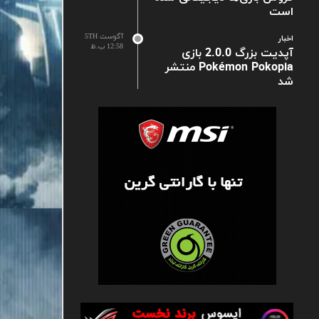
است
آگوست 5TH
اخبار
12:58 ب.ظ
آپدیت بزرگ 2.0.0 بازی
Pokémon Pokopia منتشر
شد