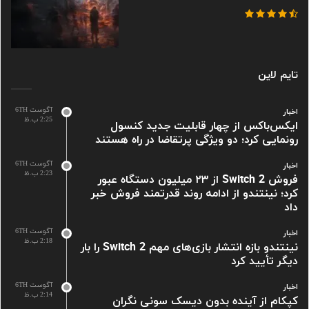
تایم لاین
آگوست 6TH
اخبار
2:25 ب.ظ
ایکس‌باکس از چهار قابلیت جدید کنسول
رونمایی کرد؛ دو ویژگی پرتقاضا در راه هستند
آگوست 6TH
اخبار
2:23 ب.ظ
فروش Switch 2 از ۲۳ میلیون دستگاه عبور
کرد؛ نینتندو از ادامه روند قدرتمند فروش خبر
داد
آگوست 6TH
اخبار
2:18 ب.ظ
نینتندو بازه انتشار بازی‌های مهم Switch 2 را بار
دیگر تأیید کرد
آگوست 6TH
اخبار
2:14 ب.ظ
کپکام از آینده بدون دیسک سونی نگران