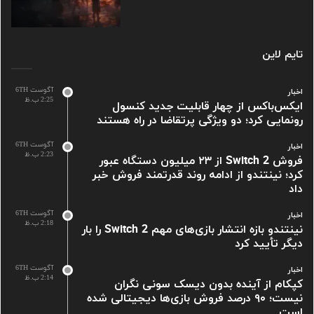
تایم لاین
آگوست 6TH
اخبار
2:25 ب.ظ
ایکس‌باکس از چهار قابلیت جدید کنسول
رونمایی کرد؛ دو ویژگی پرتقاضا در راه هستند
آگوست 6TH
اخبار
2:23 ب.ظ
فروش Switch 2 از ۲۳ میلیون دستگاه عبور
کرد؛ نینتندو از ادامه روند قدرتمند فروش خبر
داد
آگوست 6TH
اخبار
2:18 ب.ظ
نینتندو بازه انتشار بازی‌های مهم Switch 2 را بار
دیگر تأیید کرد
آگوست 6TH
اخبار
2:14 ب.ظ
کپکام از آینده بدون دیسک سونی نگران
نیست؛ ۹۰ درصد فروش بازی‌ها دیجیتالی شده
است