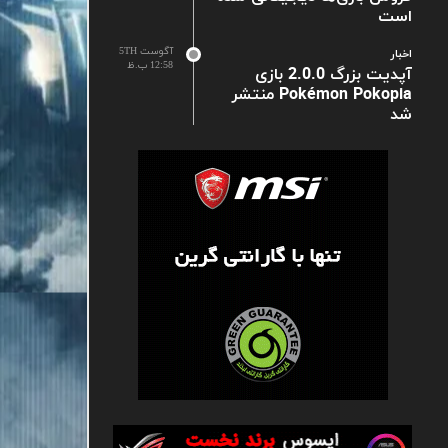
است
آگوست 5TH
اخبار
12:58 ب.ظ
آپدیت بزرگ 2.0.0 بازی
Pokémon Pokopia منتشر
شد