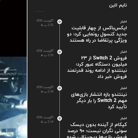
تایم لاین
آگوست 6TH
اخبار
2:25 ب.ظ
ایکس‌باکس از چهار قابلیت
جدید کنسول رونمایی کرد؛ دو
ویژگی پرتقاضا در راه هستند
آگوست 6TH
اخبار
2:23 ب.ظ
فروش Switch 2 از ۲۳
میلیون دستگاه عبور کرد؛
نینتندو از ادامه روند قدرتمند
فروش خبر داد
آگوست 6TH
اخبار
2:18 ب.ظ
نینتندو بازه انتشار بازی‌های
مهم Switch 2 را بار دیگر
تأیید کرد
آگوست 6TH
اخبار
2:14 ب.ظ
کپکام از آینده بدون دیسک
سونی نگران نیست؛ ۹۰ درصد
فروش بازی‌ها دیجیتالی شده