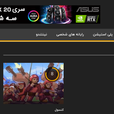
پلی استیشن
رایانه های شخصی
نینتندو
8
کنسول