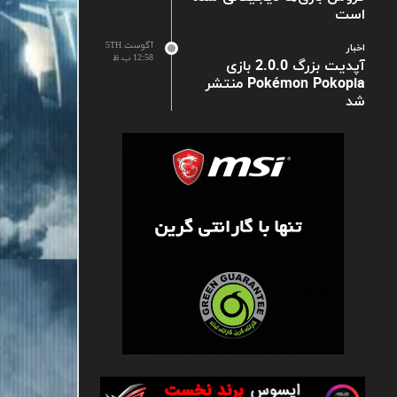
است
آگوست 5TH
اخبار
12:58 ب.ظ
آپدیت بزرگ 2.0.0 بازی
Pokémon Pokopia منتشر
شد