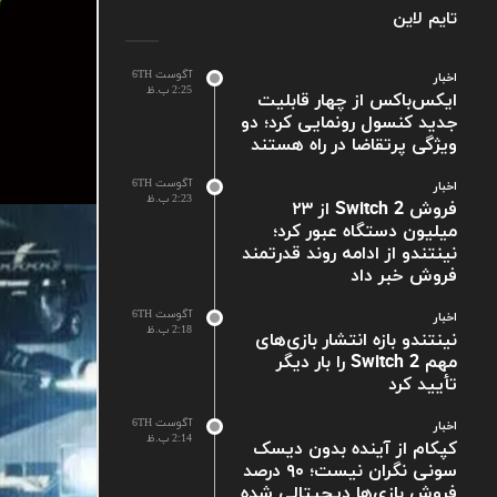
تایم لاین
آگوست 6TH
اخبار
2:25 ب.ظ
ایکس‌باکس از چهار قابلیت
جدید کنسول رونمایی کرد؛ دو
ویژگی پرتقاضا در راه هستند
آگوست 6TH
اخبار
2:23 ب.ظ
فروش Switch 2 از ۲۳
میلیون دستگاه عبور کرد؛
نینتندو از ادامه روند قدرتمند
فروش خبر داد
آگوست 6TH
اخبار
2:18 ب.ظ
نینتندو بازه انتشار بازی‌های
مهم Switch 2 را بار دیگر
تأیید کرد
آگوست 6TH
اخبار
2:14 ب.ظ
کپکام از آینده بدون دیسک
سونی نگران نیست؛ ۹۰ درصد
فروش بازی‌ها دیجیتالی شده