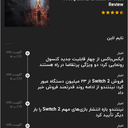
Review
تایم لاین
آگوست 6TH
اخبار
2:25 ب.ظ
ایکس‌باکس از چهار قابلیت جدید کنسول
رونمایی کرد؛ دو ویژگی پرتقاضا در راه هستند
آگوست 6TH
اخبار
2:23 ب.ظ
فروش Switch 2 از ۲۳ میلیون دستگاه عبور
کرد؛ نینتندو از ادامه روند قدرتمند فروش خبر
داد
آگوست 6TH
اخبار
2:18 ب.ظ
نینتندو بازه انتشار بازی‌های مهم Switch 2 را بار
دیگر تأیید کرد
آگوست 6TH
اخبار