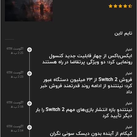
تایم لاین
آگوست 6TH
اخبار
2:25 ب.ظ
ایکس‌باکس از چهار قابلیت جدید کنسول
رونمایی کرد؛ دو ویژگی پرتقاضا در راه هستند
آگوست 6TH
اخبار
2:23 ب.ظ
فروش Switch 2 از ۲۳ میلیون دستگاه عبور
کرد؛ نینتندو از ادامه روند قدرتمند فروش خبر
داد
آگوست 6TH
اخبار
2:18 ب.ظ
نینتندو بازه انتشار بازی‌های مهم Switch 2 را بار
دیگر تأیید کرد
آگوست 6TH
اخبار
2:14 ب.ظ
کپکام از آینده بدون دیسک سونی نگران