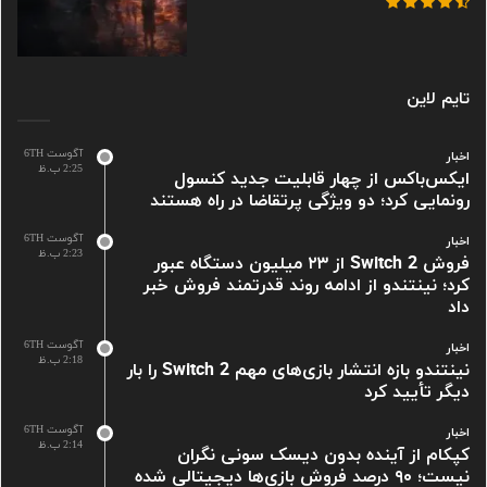
تایم لاین
آگوست 6TH
اخبار
2:25 ب.ظ
ایکس‌باکس از چهار قابلیت جدید کنسول
رونمایی کرد؛ دو ویژگی پرتقاضا در راه هستند
آگوست 6TH
اخبار
2:23 ب.ظ
فروش Switch 2 از ۲۳ میلیون دستگاه عبور
کرد؛ نینتندو از ادامه روند قدرتمند فروش خبر
داد
آگوست 6TH
اخبار
2:18 ب.ظ
نینتندو بازه انتشار بازی‌های مهم Switch 2 را بار
دیگر تأیید کرد
آگوست 6TH
اخبار
2:14 ب.ظ
کپکام از آینده بدون دیسک سونی نگران
نیست؛ ۹۰ درصد فروش بازی‌ها دیجیتالی شده