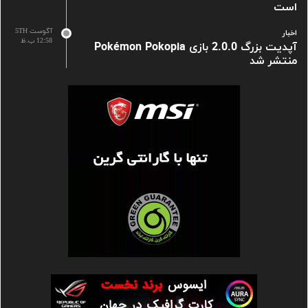
است
آگوست 5TH
اخبار
12:58 ب.ظ
آپدیت بزرگ 2.0.0 بازی Pokémon Pokopia
منتشر شد