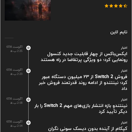
تایم لاین
آگوست 6TH
اخبار
2:25 ب.ظ
ایکس‌باکس از چهار قابلیت جدید کنسول
رونمایی کرد؛ دو ویژگی پرتقاضا در راه هستند
آگوست 6TH
اخبار
2:23 ب.ظ
فروش Switch 2 از ۲۳ میلیون دستگاه عبور
کرد؛ نینتندو از ادامه روند قدرتمند فروش خبر
داد
آگوست 6TH
اخبار
2:18 ب.ظ
نینتندو بازه انتشار بازی‌های مهم Switch 2 را بار
دیگر تأیید کرد
آگوست 6TH
اخبار
2:14 ب.ظ
کپکام از آینده بدون دیسک سونی نگران