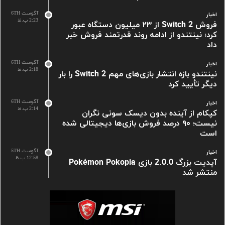
آگوست 6TH
اخبار
2:23 ب.ظ
فروش Switch 2 از ۲۳ میلیون دستگاه عبور
کرد؛ نینتندو از ادامه روند قدرتمند فروش خبر
داد
آگوست 6TH
اخبار
2:18 ب.ظ
نینتندو بازه انتشار بازی‌های مهم Switch 2 را بار
دیگر تأیید کرد
آگوست 6TH
اخبار
2:14 ب.ظ
کپکام از آینده بدون دیسک سونی نگران
نیست؛ ۹۰ درصد فروش بازی‌ها دیجیتالی شده
است
آگوست 5TH
اخبار
12:58 ب.ظ
آپدیت بزرگ 2.0.0 بازی Pokémon Pokopia
منتشر شد