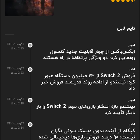
تایم لاین
آگوست 6TH
اخبار
2:25 ب.ظ
ایکس‌باکس از چهار قابلیت جدید کنسول
رونمایی کرد؛ دو ویژگی پرتقاضا در راه هستند
آگوست 6TH
اخبار
2:23 ب.ظ
فروش Switch 2 از ۲۳ میلیون دستگاه عبور
کرد؛ نینتندو از ادامه روند قدرتمند فروش خبر
داد
آگوست 6TH
اخبار
2:18 ب.ظ
نینتندو بازه انتشار بازی‌های مهم Switch 2 را بار
دیگر تأیید کرد
آگوست 6TH
اخبار
2:14 ب.ظ
کپکام از آینده بدون دیسک سونی نگران
نیست؛ ۹۰ درصد فروش بازی‌ها دیجیتالی شده