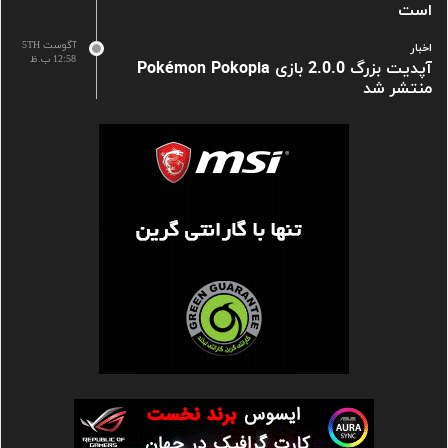
است
آگوست 5TH
اخبار
12:58 ب.ظ
آپدیت بزرگ 2.0.0 بازی Pokémon Pokopia
منتشر شد