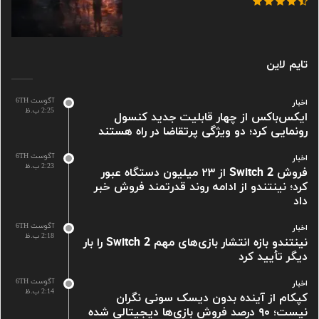
تایم لاین
آگوست 6TH
اخبار
2:25 ب.ظ
ایکس‌باکس از چهار قابلیت جدید کنسول
رونمایی کرد؛ دو ویژگی پرتقاضا در راه هستند
آگوست 6TH
اخبار
2:23 ب.ظ
فروش Switch 2 از ۲۳ میلیون دستگاه عبور
کرد؛ نینتندو از ادامه روند قدرتمند فروش خبر
داد
آگوست 6TH
اخبار
2:18 ب.ظ
نینتندو بازه انتشار بازی‌های مهم Switch 2 را بار
دیگر تأیید کرد
آگوست 6TH
اخبار
2:14 ب.ظ
کپکام از آینده بدون دیسک سونی نگران
نیست؛ ۹۰ درصد فروش بازی‌ها دیجیتالی شده