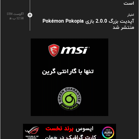
است
آگوست 5TH
اخبار
12:58 ب.ظ
آپدیت بزرگ 2.0.0 بازی Pokémon Pokopia
منتشر شد