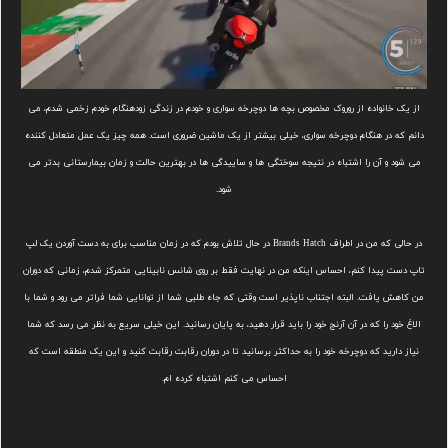
از یک خانواده از روروک مخصوص بچه ها دوچرخه سواری و خودم در زندگی زودهنگام خودم زخمی شدم، می
دانم که در هنگام دوچرخه سواری، خیلی بیشتر از یک ماشین ضروری است. همه چیز یک عمل متعادل کننده
می شود و آن را اشتباه در نتیجه سوختگی ها و ساییدگی ها در بهترین حالت و زمان بیمارستانی بدتر می
شود.
در حالی که من در اطراف Brands Hatch در حال تلاش بودم که در زمان مناسب برای به دست آوردن یک لپ
تاپ دست پیدا کنم، احساس اینکه من در نهایت فقط بر روی شانس نابینایی متمرکز شدم، زمانی که دوران
من کاهش یافت. البته اجتناب ناپذیر است وقتی که جاه طلبی شما از توانایی شما فراتر می رود و شما با
الاغ خود را که در آن آرنج خود را باید قرار دهید، به پایان رسانید. این خیلی سریع به نظر می رسد که شما
نیاز دارید که دوچرخه خود را به حداکثر برسانید تا در دوران رقابت رقابت کنید و این یک منطقه است که
احساس می کنم اشتباه کرده ام.
بعدا می توانید این پول را برای ارتقاء به دوچرخه خود و
همینطور آن صرف کنید. این یک روند بسیار آهسته است …