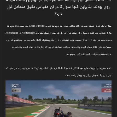
WRC FIA امسال این بود، اما سه نفر دیگر در بهترین حالت میانه
روی بودند. بنابراین کجا سوار 3 در آن مقیاس دقیق متعادل قرار
دارد؟
سوار 2 یک تلاش نسبتا خوب در ارائه علاقه مندان به دوچرخه تجربه Grand Turismo بود. بسیاری از دوچرخه
ها را انتخاب می کنید و بسیاری از آهنگ ها را در اطراف خود، از سیلورستون به Nordschleife در Nurburgring
وجود دارد، و هر چند آن را هرگز بررسی های خشمگین، آن را یک پیشنهاد کاملا جامد بود. من معتقدم که این
موضوع به دلیل تلاش برای ایجاد یک موتور سیکلت مسابقه ای بود که زمان کافی برای ایجاد یک تجربه
غریزی صرف نمیشد و این بازی کمی مبهم بود.
تمام مسیرها و دوچرخه های مورد انتظار شما در Ride 3 قرار دارد، اما در بخش کاملا هیجان دیده می شود که
این بازی یک جهش بزرگی به پیش رانده است.