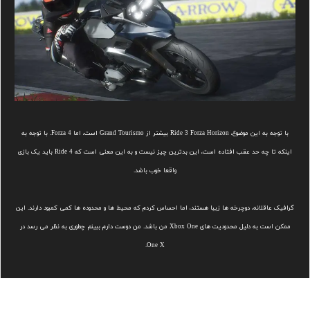
با توجه به این موضوع، Ride 3 Forza Horizon بیشتر از Grand Tourismo است، اما Forza 4. با توجه به
اینکه تا چه حد عقب افتاده است، این بدترین چیز نیست و به این معنی است که Ride 4 باید یک بازی
واقعا خوب باشد.
گرافیک عاقلانه، دوچرخه ها زیبا هستند، اما احساس کردم که محیط ها و محدوده ها کمی کمبود دارند. این
ممکن است به دلیل محدودیت های Xbox One من باشد. من دوست دارم ببینم چطوری به نظر می رسد در
One X.
موسیقی متن فیلم بسیار جذاب است و واقعا شما را در خلق و خوی قرار می دهد تا خودتان و ماشین های
خود را به حد خود برسانید، اما من شروع به ایجاد لیست های پخش در Spotify و گوش دادن به کسانی که از