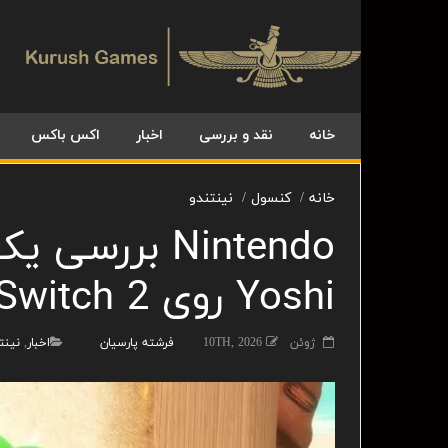
خانه
نقد و بررسی
اخبار
اکس باکس
خانه
کنسول
نینتندو
Nintendo بررس
Yoshi روی Switch 2 را آغاز کرد
ژوئن 10TH, 2026
فرشته پارسیان
اخبار
,
نینت