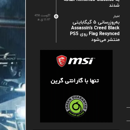
شدند
آگوست 4TH
اخبار
11:07 ق.ظ
به‌روزرسانی ۵ گیگابایتی
Assassin’s Creed Black
Flag Resynced روی PS5
منتشر می‌شود