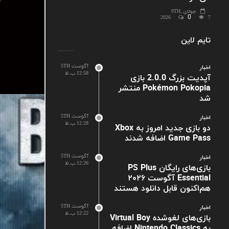
جولای 9TH,
0
2026
7
تایم لاین
آگوست 5TH
اخبار
12:58 ب.ظ
آپدیت بزرگ 2.0.0 بازی
Pokémon Pokopia منتشر
شد
آگوست 5TH
اخبار
12:28 ب.ظ
دو بازی جدید امروز به Xbox
Game Pass اضافه شدند
آگوست 5TH
اخبار
12:26 ب.ظ
بازی‌های رایگان PS Plus
Essential آگوست ۲۰۲۶
هم‌اکنون قابل دانلود هستند
آگوست 5TH
اخبار
12:22 ب.ظ
بازی‌های لغوشده Virtual Boy
به Nintendo Classics اضافه