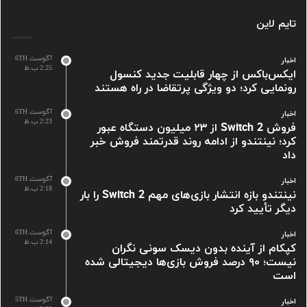
تایم لاین
آگوست 6TH
اخبار
2:25 ب.ظ
ایکس‌باکس از چهار قابلیت جدید کنسول
رونمایی کرد؛ دو ویژگی پرتقاضا در راه هستند
آگوست 6TH
اخبار
2:23 ب.ظ
فروش Switch 2 از ۲۳ میلیون دستگاه عبور
کرد؛ نینتندو از ادامه روند قدرتمند فروش خبر
داد
آگوست 6TH
اخبار
2:18 ب.ظ
نینتندو بازه انتشار بازی‌های مهم Switch 2 را بار
دیگر تأیید کرد
آگوست 6TH
اخبار
2:14 ب.ظ
کپکام از آینده بدون دیسک سونی نگران
نیست؛ ۹۰ درصد فروش بازی‌ها دیجیتالی شده
است
آگوست 5TH
اخبار