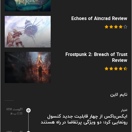
Echoes of Aincrad Review
Frostpunk 2: Breach of Trust
Review
تایم لاین
آگوست 6TH
اخبار
2:25 ب.ظ
ایکس‌باکس از چهار قابلیت جدید کنسول
رونمایی کرد؛ دو ویژگی پرتقاضا در راه هستند