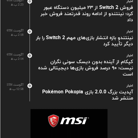
آگوست 6TH
اخبار
2:23 ب.ظ
فروش Switch 2 از ۲۳ میلیون دستگاه عبور
کرد؛ نینتندو از ادامه روند قدرتمند فروش خبر
داد
آگوست 6TH
اخبار
2:18 ب.ظ
نینتندو بازه انتشار بازی‌های مهم Switch 2 را بار
دیگر تأیید کرد
آگوست 6TH
اخبار
2:14 ب.ظ
کپکام از آینده بدون دیسک سونی نگران
نیست؛ ۹۰ درصد فروش بازی‌ها دیجیتالی شده
است
آگوست 5TH
اخبار
12:58 ب.ظ
آپدیت بزرگ 2.0.0 بازی Pokémon Pokopia
منتشر شد