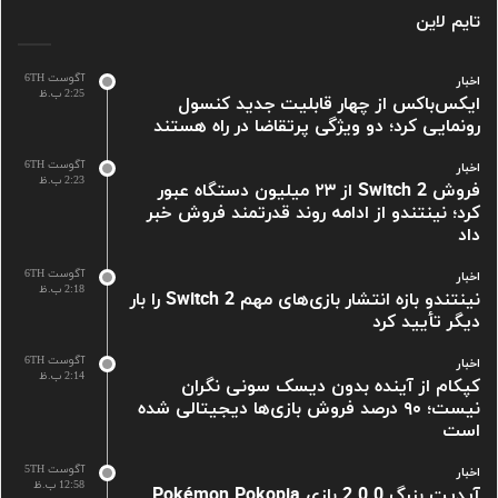
تایم لاین
آگوست 6TH
اخبار
2:25 ب.ظ
ایکس‌باکس از چهار قابلیت جدید کنسول
رونمایی کرد؛ دو ویژگی پرتقاضا در راه هستند
آگوست 6TH
اخبار
2:23 ب.ظ
فروش Switch 2 از ۲۳ میلیون دستگاه عبور
کرد؛ نینتندو از ادامه روند قدرتمند فروش خبر
داد
آگوست 6TH
اخبار
2:18 ب.ظ
نینتندو بازه انتشار بازی‌های مهم Switch 2 را بار
دیگر تأیید کرد
آگوست 6TH
اخبار
2:14 ب.ظ
کپکام از آینده بدون دیسک سونی نگران
نیست؛ ۹۰ درصد فروش بازی‌ها دیجیتالی شده
است
آگوست 5TH
اخبار
12:58 ب.ظ
آپدیت بزرگ 2.0.0 بازی Pokémon Pokopia