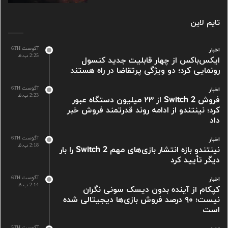
تایم لاین
آگوست 6TH
اخبار
2:25 ب.ظ
ایکس‌باکس از چهار قابلیت جدید کنسول
رونمایی کرد؛ دو ویژگی پرتقاضا در راه هستند
آگوست 6TH
اخبار
2:23 ب.ظ
فروش Switch 2 از ۲۳ میلیون دستگاه عبور
کرد؛ نینتندو از ادامه روند قدرتمند فروش خبر
داد
آگوست 6TH
اخبار
2:18 ب.ظ
نینتندو بازه انتشار بازی‌های مهم Switch 2 را بار
دیگر تأیید کرد
آگوست 6TH
اخبار
2:14 ب.ظ
کپکام از آینده بدون دیسک سونی نگران
نیست؛ ۹۰ درصد فروش بازی‌ها دیجیتالی شده
است
آگوست 5TH